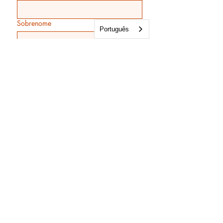
Sobrenome
Português
Email
*
Endereço
Telefone
*
Pedido de informações
Enviar
Geral@herdaderiotorto.com