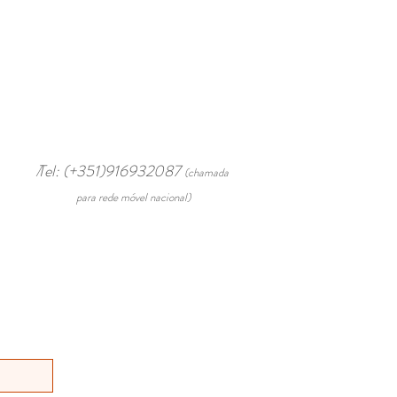
/
Tel: (+351)916932087
(chamada
para rede móvel nacional)