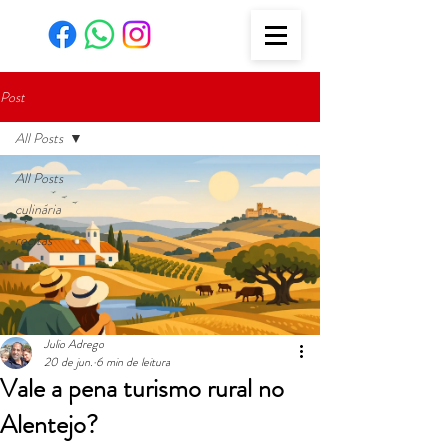
Post
All Posts
All Posts
culinária
recitas
Julio Adrego
20 de jun.
6 min de leitura
Vale a pena turismo rural no
Alentejo?