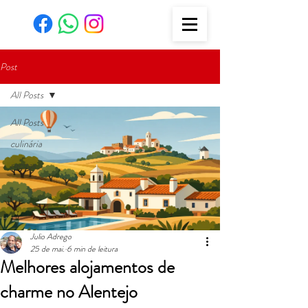
Post
All Posts
All Posts
culinária
recitas
Julio Adrego
25 de mai.
6 min de leitura
Melhores alojamentos de
charme no Alentejo