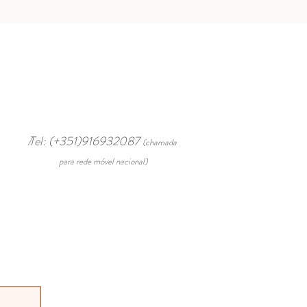
/
Tel: (+351)916932087
(chamada
para rede móvel nacional)