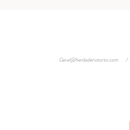
Geral@herdaderiotorto.com
/