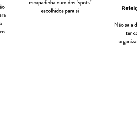
escapadinha num dos "spots"
ão
Refei
escolhidos para si
ara
o
Não saia d
ro
ter c
organiza