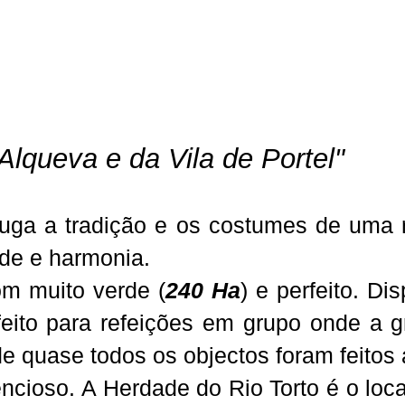
Alqueva e da Vila de Portel"
uga a tradição e os costumes de uma 
ade e harmonia.
com muito verde (
240 Ha
) e perfeito. Di
ito para refeições em grupo onde a gr
nde quase todos os objectos foram feitos
ioso. A Herdade do Rio Torto é o local