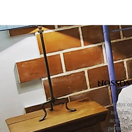
NOSSOS
Todos os
terraces
acessos 
permitind