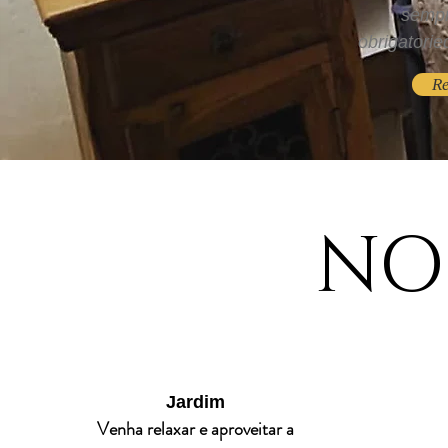
sempr
obrigatori
Re
NO
Jardim
Venha relaxar e aproveitar a