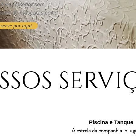
e em exterior sem
edade de máscaras covid
serve por aqui
SSOS SERVI
Piscina e Tanque
A estrela da companhia, o lug