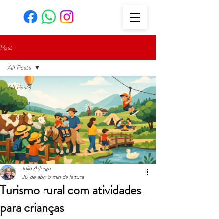
Post
All Posts
All Posts
culinária
recitas
Julio Adrego
20 de abr.
5 min de leitura
Turismo rural com atividades
para crianças