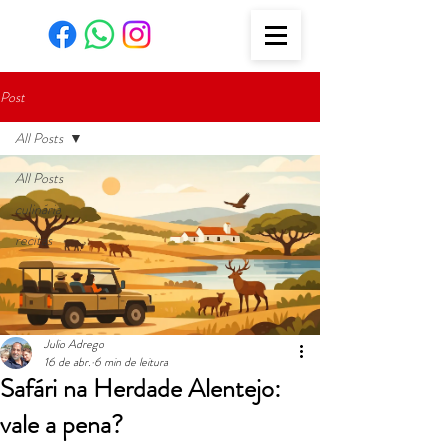
Post
All Posts
All Posts
culinária
recitas
Julio Adrego
16 de abr.
6 min de leitura
Safári na Herdade Alentejo:
vale a pena?