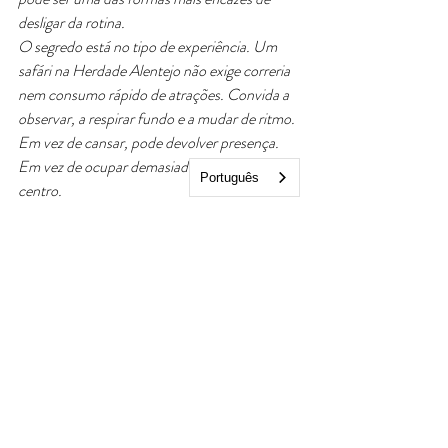
desligar da rotina.
O segredo está no tipo de experiência. Um 
safári na Herdade Alentejo não exige correria 
nem consumo rápido de atrações. Convida a 
observar, a respirar fundo e a mudar de ritmo. 
Em vez de cansar, pode devolver presença. 
Em vez de ocupar demasiado o dia, dá-lhe um 
Português
centro.
Claro que há perfis diferentes. Quem prefere 
programas urbanos, compras ou animação 
constante talvez não sinta o mesmo impacto. 
Mas para famílias, casais e pequenos grupos 
que procuram autenticidade, espaço, 
tranquilidade e algo bonito para viver juntos, 
esta é uma escolha que faz muito sentido.
No fim, o mais especial não é apenas aquilo 
que se vê durante o percurso. É a forma como 
o passeio fica ligado ao resto da estadia - ao 