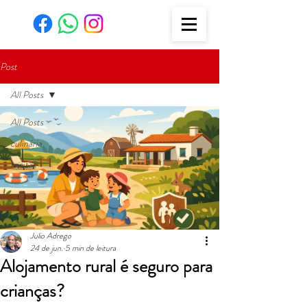
Post
All Posts
All Posts
culinária
recitas
Julio Adrego
24 de jun.
5 min de leitura
Alojamento rural é seguro para
crianças?